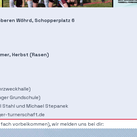
beren Wöhrd, Schopperplatz 6
mmer, Herbst (Rasen)
hrzweckhalle)
inger Grundschule)
l Stahl und Michael Stepanek
er-turnerschaft.de
nfach vorbeikommen), wir melden uns bei dir: