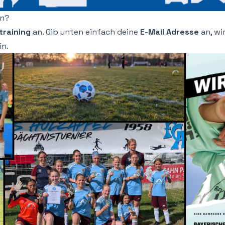
en?
raining
an. Gib unten einfach deine
E-Mail Adresse
an, wi
in.