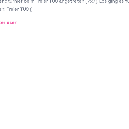
ndturnier beim Freier TUS angetreten (7x7). Los ging es f
n: Freier TUS (
terlesen