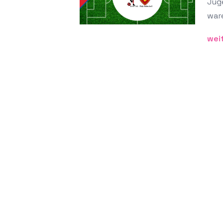
Juge
ware
wei