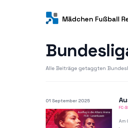
Mädchen Fußball R
Bundesli
Alle Beiträge getaggten Bunde
Au
Veröffentlicht am
01 September 2025
Ausgewähltes Bild
FC-
Am 0