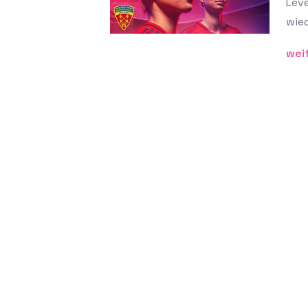
Lev
wie
wei