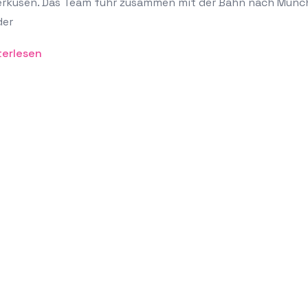
erkusen. Das Team fuhr zusammen mit der Bahn nach Münc
der
terlesen